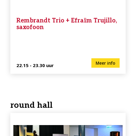
Rembrandt Trio + Efraïm Trujillo,
saxofoon
Meer info
22.15 - 23.30 uur
round hall