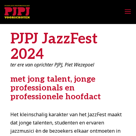
PJPJ JazzFest
2024
ter ere van oprichter PJPJ, Piet Wezepoel
met jong talent, jonge
professionals en
professionele hoofdact
Het kleinschalig karakter van het JazzFest maakt
dat jonge talenten, studenten en ervaren
jazzmusici èn de bezoekers elkaar ontmoeten in