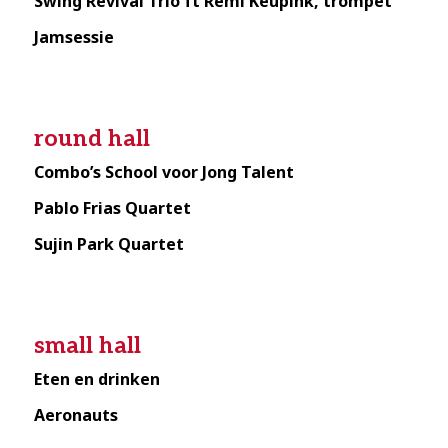
Swing Revival Trio ft Rémi Keupink, trompet
Jamsessie
round hall
Combo’s School voor Jong Talent
Pablo Frias Quartet
Sujin Park Quartet
small hall
Eten en drinken
Aeronauts