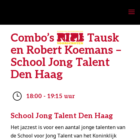
Combo’s Niels Tausk
en Robert Koemans –
School Jong Talent
Den Haag
}
18:00 - 19:15 uur
School Jong Talent Den Haag
Het jazzest is voor een aantal jonge talenten van
de School voor Jong Talent van het Koninklijk