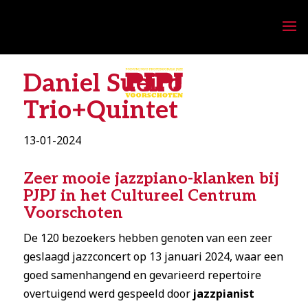
Daniel Sueiro
Trio+Quintet
13-01-2024
Zeer mooie jazzpiano-klanken bij
PJPJ in het Cultureel Centrum
Voorschoten
De 120 bezoekers hebben genoten van een zeer
geslaagd jazzconcert op 13 januari 2024, waar een
goed samenhangend en gevarieerd repertoire
overtuigend werd gespeeld door
jazzpianist