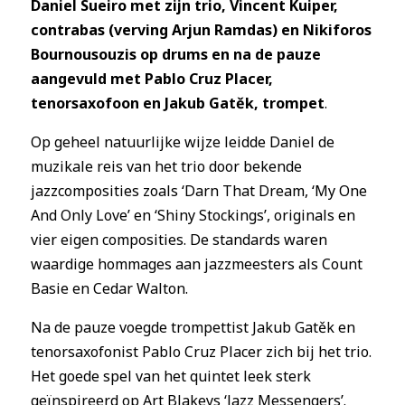
Daniel Sueiro met zijn trio, Vincent Kuiper,
contrabas (verving Arjun Ramdas) en Nikiforos
Bournousouzis op drums en na de pauze
aangevuld met Pablo Cruz Placer,
tenorsaxofoon en Jakub Gatěk, trompet
.
Op geheel natuurlijke wijze leidde Daniel de
muzikale reis van het trio door bekende
jazzcomposities zoals ‘Darn That Dream, ‘My One
And Only Love’ en ‘Shiny Stockings’, originals en
vier eigen composities. De standards waren
waardige hommages aan jazzmeesters als Count
Basie en Cedar Walton.
Na de pauze voegde trompettist Jakub Gatěk en
tenorsaxofonist Pablo Cruz Placer zich bij het trio.
Het goede spel van het quintet leek sterk
geïnspireerd op Art Blakeys ‘Jazz Messengers’.