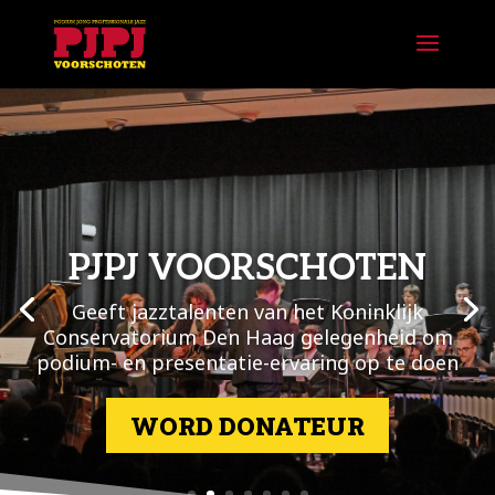
PJPJ VOORSCHOTEN
Geeft jazztalenten van het Koninklijk
Conservatorium Den Haag gelegenheid om
podium- en presentatie-ervaring op te doen
WORD DONATEUR