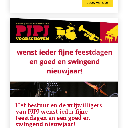
Lees verder
Het bestuur en de vrijwilligers
van PJPJ wenst ieder fijne
feestdagen en een goed en
swingend nieuwjaar!