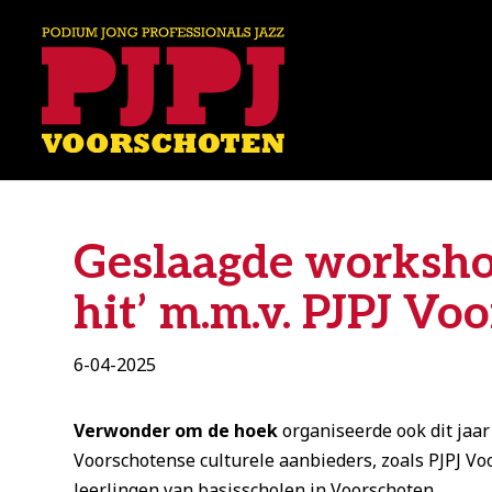
Geslaagde workshop
hit’ m.m.v. PJPJ Vo
6-04-2025
Verwonder om de hoek
organiseerde ook dit jaa
Voorschotense culturele aanbieders, zoals PJPJ V
leerlingen van basisscholen in Voorschoten.