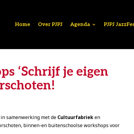
Home
Over PJPJ
Agenda
PJPJ JazzFe
s ‘Schrijf je eigen
orschoten!
r in samenwerking met de
Cultuurfabriek
en
oorschoten, binnen-en buitenschoolse workshops voor