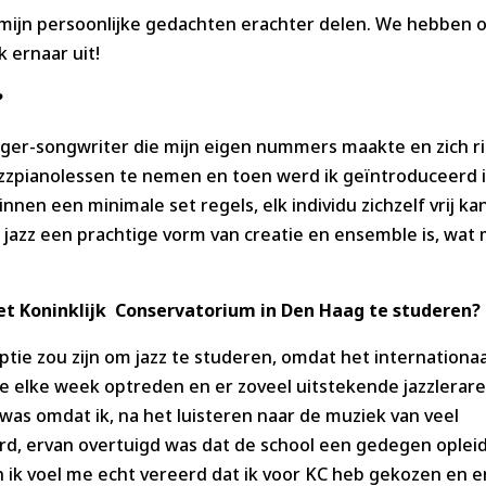
 mijn persoonlijke gedachten erachter delen. We hebben 
k ernaar uit!
?
inger-songwriter die mijn eigen nummers maakte en zich r
zpianolessen te nemen en toen werd ik geïntroduceerd in
nnen een minimale set regels, elk individu zichzelf vrij kan
 jazz een prachtige vorm van creatie en ensemble is, wat
et Koninklijk Conservatorium in Den Haag te studeren?
tie zou zijn om jazz te studeren, omdat het internationaa
elke week optreden en er zoveel uitstekende jazzleraren
 was omdat ik, na het luisteren naar de muziek van veel
rd, ervan overtuigd was dat de school een gedegen opleid
n ik voel me echt vereerd dat ik voor KC heb gekozen en e