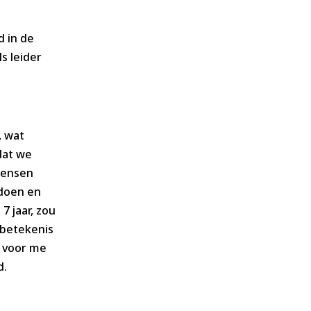
d in de
s leider
, wat
 dat we
 mensen
 doen en
7 jaar, zou
 betekenis
’ voor me
d.