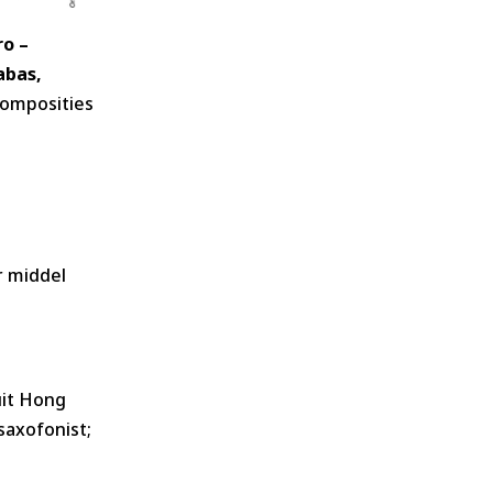
ro –
abas,
composities
r middel
 uit Hong
saxofonist;