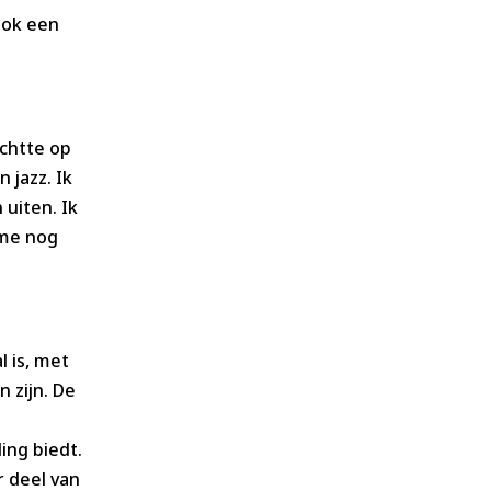
ook een
ichtte op
 jazz. Ik
 uiten. Ik
 me nog
l is, met
 zijn. De
ing biedt.
r deel van