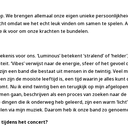
p. We brengen allemaal onze eigen unieke persoonlijkhei
t omdat we het echt leuk vinden om samen te spelen. Al
de ik voor om onze krachten te bundelen.
kenis voor ons. ‘Luminous’ betekent ‘stralend’ of ‘helder’
iteit. ‘Vibes’ verwijst naar de energie, sfeer of het gevoel
 zijn een band die bestaat uit mensen in de twintig. Veel
n zijn de mooiste leeftijd is, een tijd waarin je alles kunt
mt. Nu ik eind twintig ben en terugkijk op mijn afgelopen 
omen gaan, beschrijven als een proces van zoeken naar de
e dingen die ik onderweg heb geleerd, zijn een warm ‘licht
len via mijn muziek. Daarom heb ik onze band zo genoem
 tijdens het concert?